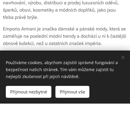
navrhování, výrobu, distribuci a prodej luxuxsních oděvů,
šperků, obuvi, kosmetiky a módních doplňků, jako jsou
třeba právě brýle.
Emporio Armani je značka dámské a pánské módy, která se
zaměřuje na poslední módní trendy a dochází u ní k častější
obnově kolekcí, než u ostatních značek impéria.
Kolekce Emporio Armani je v současné době
nejprodávanější a nejrozšířenější značkou z celého
Používáme cookies, abychom zajistili správné fungování a
Armaniho impéria.
bezpečnost našich stránek. Tím vám můžeme zajistit tu
nejlepší zkušenost při jejich návštěvě.
Kolekce Emporio Armani primárně cílí na zákazníky v mladší
věkové kategorii a nabízí kvalitní a designově velmi
Přijmout nezbytné
Přijmout vše
povedené relativně cenově dostupné brýle (ceny jsou o 15%
- 50 % pod cenou brýlí značky Giorgio Armani)
Brýle Emporio Armani jsou mladistvější, uvolněnější a také
barevné kombinace jsou zvoleny tak, aby vyhovovaly cílové