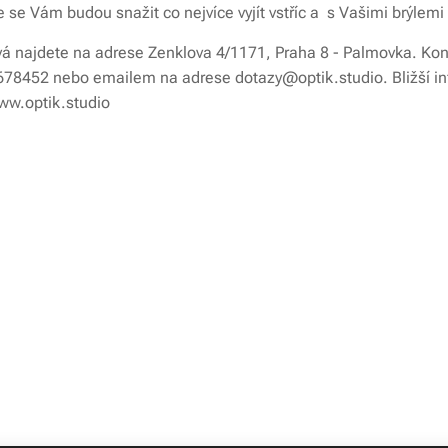
 se Vám budou snažit co nejvíce vyjít vstříc a s Vašimi brýle
á najdete na adrese Zenklova 4/1171, Praha 8 - Palmovka. Kont
4 678452 nebo emailem na adrese dotazy@optik.studio. Bližší in
ww.optik.studio