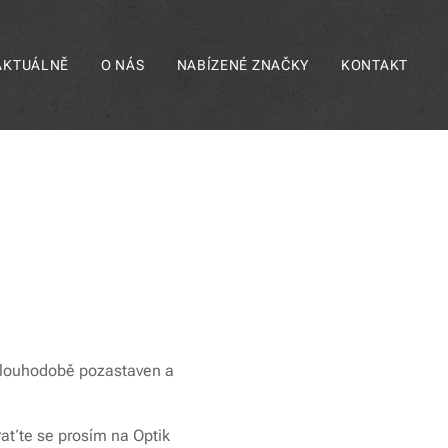
AKTUÁLNĚ
O NÁS
NABÍZENÉ ZNAČKY
KONTAKT
ů dlouhodobě pozastaven a
raťte se prosím na Optik