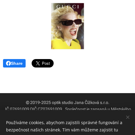
Share
© 2019-2025 optik studio Jana Čížková s.r.o.
IČ 07691009 DIČ CZ07691009
.
Společnost je zapsaná u Městského
soudu v Praze ve spisu C pod číslem 305592
Používáme cookies, abychom zajistili správné fungování a
OPTIKA / ODBORNOST / PORADENSTVÍ / PÉČE O VAŠE OČI
bezpečnost našich stránek. Tím vám můžeme zajistit tu