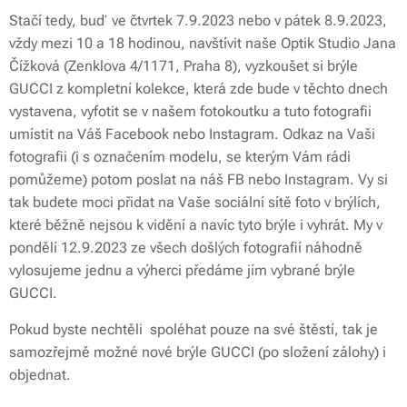
Stačí tedy, buď ve čtvrtek 7.9.2023 nebo v pátek 8.9.2023,
vždy mezi 10 a 18 hodinou, navštívit naše Optik Studio Jana
Čížková (Zenklova 4/1171, Praha 8), vyzkoušet si brýle
GUCCI z kompletní kolekce, která zde bude v těchto dnech
vystavena, vyfotit se v našem fotokoutku a tuto fotografii
umístit na Váš Facebook nebo Instagram. Odkaz na Vaši
fotografii (i s označením modelu, se kterým Vám rádi
pomůžeme) potom poslat na náš FB nebo Instagram. Vy si
tak budete moci přidat na Vaše sociální sítě foto v brýlích,
které běžně nejsou k vidění a navíc tyto brýle i vyhrát. My v
pondělí 12.9.2023 ze všech došlých fotografií náhodně
vylosujeme jednu a výherci předáme jím vybrané brýle
GUCCI.
Pokud byste nechtěli spoléhat pouze na své štěstí, tak je
samozřejmě možné nové brýle GUCCI (po složení zálohy) i
objednat.