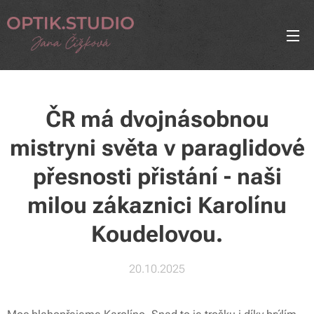
ČR má dvojnásobnou
mistryni světa v paraglidové
přesnosti přistání - naši
milou zákaznici Karolínu
Koudelovou.
20.10.2025