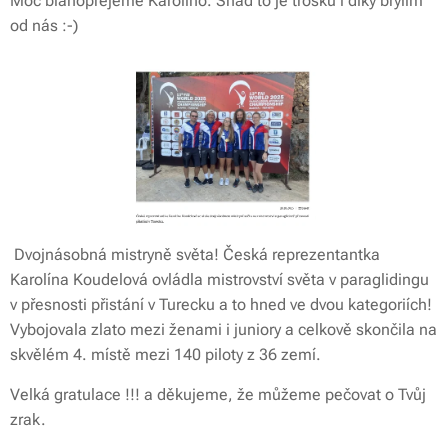
Moc blahopřejeme Karolíno. Snad to je trošku i díky brýlím
od nás :-)
Dvojnásobná mistryně světa! Česká reprezentantka
Karolína Koudelová ovládla mistrovství světa v paraglidingu
v přesnosti přistání v Turecku a to hned ve dvou kategoriích!
Vybojovala zlato mezi ženami i juniory a celkově skončila na
skvělém 4. místě mezi 140 piloty z 36 zemí.
Velká gratulace !!! a děkujeme, že můžeme pečovat o Tvůj
zrak.