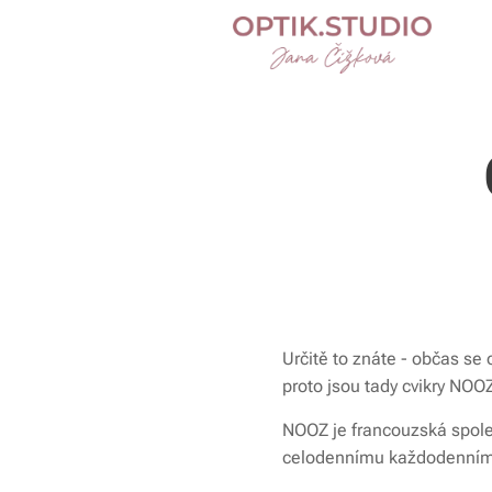
Určitě to znáte - občas se 
proto jsou tady cvikry NOO
NOOZ je francouzská společ
celodennímu každodennímu 