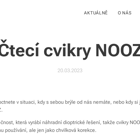
AKTUÁLNĚ
O NÁS
Čtecí cvikry NOO
20.03.2023
octnete v situaci, kdy s sebou brýle od nás nemáte, nebo kdy si 
Z.
nost, která vyrábí náhradní dioptrické řešení, takže cvikry NO
používání, ale jen jako chvilková korekce.