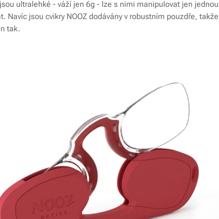
sou ultralehké - váží jen 6g - lze s nimi manipulovat jen jednou 
. Navíc jsou cvikry NOOZ dodávány v robustním pouzdře, takže j
en tak.