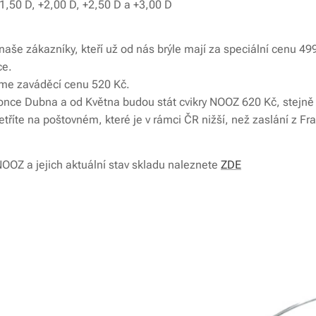
1,50 D, +2,00 D, +2,50 D a +3,00 D
aše zákazníky, kteří už od nás brýle mají za speciální cenu 499 
ce.
íme zaváděcí cenu 520 Kč.
konce Dubna a od Května budou stát cvikry NOOZ 620 Kč, stejně
říte na poštovném, které je v rámci ČR nižší, než zaslání z Fra
OOZ a jejich aktuální stav skladu naleznete
ZDE