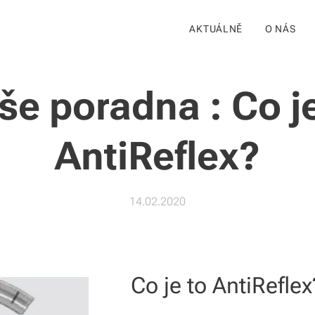
AKTUÁLNĚ
O NÁS
še poradna : Co je
AntiReflex?
14.02.2020
Co je to AntiReflex