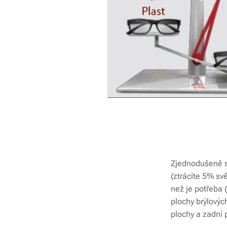
Zjednodušeně se
(ztrácíte 5% svě
než je potřeba (
plochy brýlových
plochy a zadní