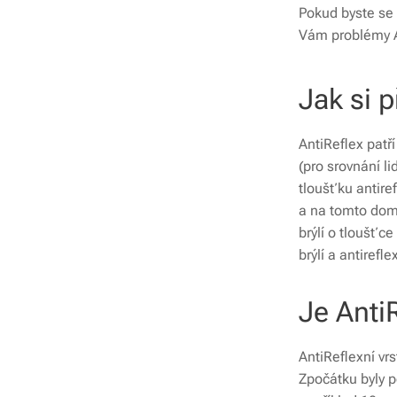
Pokud byste se 
Vám problémy A
Jak si p
AntiReflex patř
(pro srovnání l
tloušťku antire
a na tomto dom
brýlí o tloušťc
brýlí a antirefle
Je Anti
AntiReflexní vrs
Zpočátku byly p