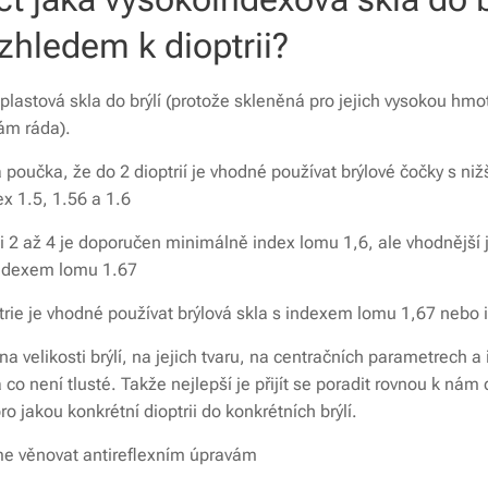
vzhledem k dioptrii?
lastová skla do brýlí (protože skleněná pro jejich vysokou hmo
ám ráda).
 poučka, že do 2 dioptrií je vhodné používat brýlové čočky s n
ex 1.5, 1.56 a 1.6
zi 2 až 4 je doporučen minimálně index lomu 1,6, ale vhodnější 
 indexem lomu 1.67
ptrie je vhodné používat brýlová skla s indexem lomu 1,67 nebo 
na velikosti brýlí, na jejich tvaru, na centračních parametrech a
 co není tlusté. Takže nejlepší je přijít se poradit rovnou k nám 
ro jakou konkrétní dioptrii do konkrétních brýlí.
me věnovat antireflexním úpravám