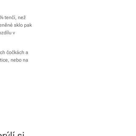
3% tenčí, než
leněné sklo pak
ozdílu v
ých čočkách a
tice, nebo na
ýlí si