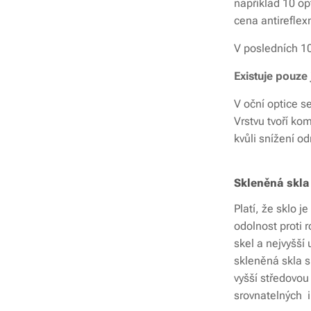
například 10 op
cena antireflexn
V posledních 10
Existuje pouze
V oční optice s
Vrstvu tvoří kom
kvůli snížení od
Skleněná skla
Platí, že sklo j
odolnost proti r
skel a nejvyšší
skleněná skla s
vyšší středovou
srovnatelných i