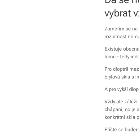
vybrat 
Zaměřím se na p
rozbitnost nem
Existuje obecná
lomu - tedy ind
Pro dioptrii me
brýlová skla s
A pro vyšší dio
Vždy ale záleží 
chápání, co je a
konkrétní skla p
Příště se bude