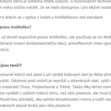
tických členů je světelná ztráta výrazná. S rozšiřováním technol
í vrstvy snížila natolik, že se stala dostupnou i pro běžné nosite
-ti letech se v optice z čoček s AntiReflexem stal standard.
 jeden AntiReflex?
e už téměř nepoužívá pouze AntiReflex, ale používají se tzv Multi
binace tvrzení (tvrdoelastického laku), antireflexních vrstev (pou
razu),
 jsou tenčí?
e výrazně křehčí než plast a při výrobě brýlových skel je třeba pln
ozbití. Odolnost proti rozbití je nejnižší u skleněných skel, vyšší
 u materiálů Trivex, Polykarbonát a Tribrid. Takže díky těmto no
ice vyrábět z vyšších indexů lomu, než skla plastová, ale musí 
 tloušťkou (silnější), aby splnila bezpečnostní normy a tudíž ne
ndexech stejně tenká jako skla plastová.