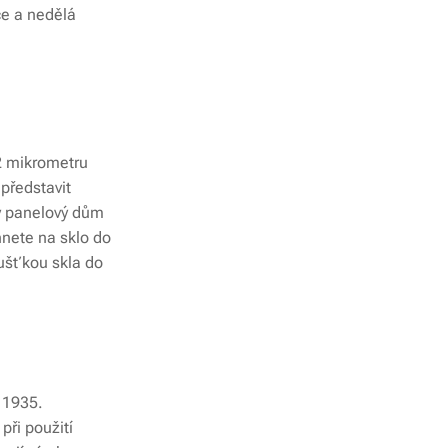
ce a nedělá
,2 mikrometru
 představit
vý panelový dům
nete na sklo do
oušťkou skla do
e 1935.
při použití