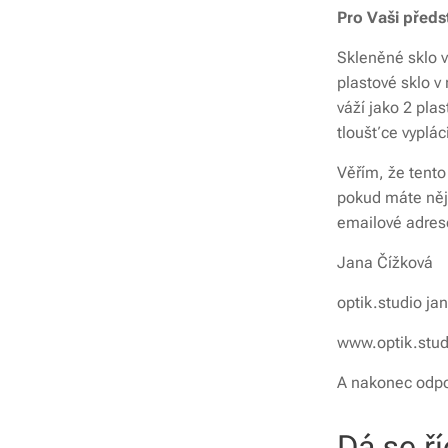
Pro Vaši předs
Skleněné sklo v
plastové sklo v
váží jako 2 pla
tloušťce vyplác
Věřím, že tento
pokud máte něja
emailové adres
Jana Čížková
optik.studio ja
www.optik.stud
A nakonec odpov
Dá se ří