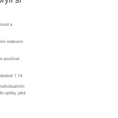
tnost a
ižším indexem
je používat
ideálně 1.74
 individuálním
do optiky, jaká