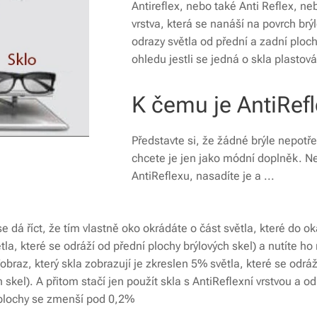
Antireflex, nebo také Anti Reflex, ne
vrstva, která se nanáší na povrch brý
odrazy světla od přední a zadní plochy
ohledu jestli se jedná o skla plastov
K čemu je AntiRef
Představte si, že žádné brýle nepotře
chcete je jen jako módní doplněk. Ne
AntiReflexu, nasadíte je a ...
 dá říct, že tím vlastně oko okrádáte o část světla, které do o
tla, které se odráží od přední plochy brýlových skel) a nutíte h
obraz, který skla zobrazují je zkreslen 5% světla, které se odrá
 skel). A přitom stačí jen použít skla s AntiReflexní vrstvou a o
 plochy se zmenší pod 0,2%