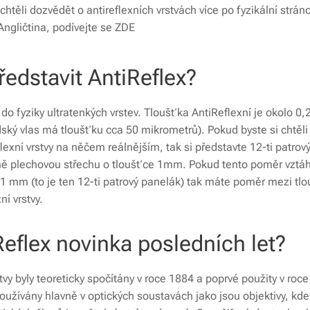
chtěli dozvědět o antireflexních vrstvách více po fyzikální strán
ngličtina, podívejte se ZDE
ředstavit AntiReflex?
í do fyziky ultratenkých vrstev. Tloušťka AntiReflexní je okolo 0
idský vlas má tloušťku cca 50 mikrometrů). Pokud byste si chtěli
flexní vrstvy na něčem reálnějším, tak si představte 12-ti patro
ě plechovou střechu o tloušťce 1mm. Pokud tento poměr vztáh
e 1 mm (to je ten 12-ti patrový panelák) tak máte poměr mezi tl
xní vrstvy.
Reflex novinka posledních let?
tvy byly teoreticky spočítány v roce 1884 a poprvé použity v roc
oužívány hlavně v optických soustavách jako jsou objektivy, kde 