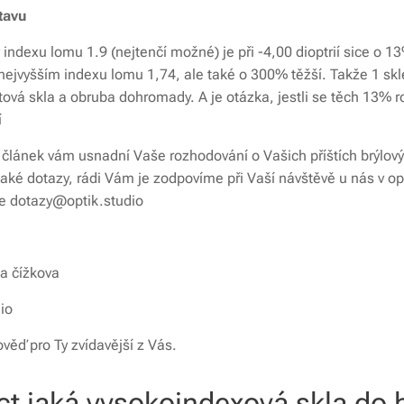
tavu
 indexu lomu 1.9 (nejtenčí možné) je při -4,00 dioptrií sice o 1
 nejvyšším indexu lomu 1,74, ale také o 300% těžší. Takže 1 sk
stová skla a obruba dohromady. A je otázka, jestli se těch 13% r
í
 článek vám usnadní Vaše rozhodování o Vašich příštích brýlov
ké dotazy, rádi Vám je zodpovíme při Vaší návštěvě u nás v op
e dotazy@optik.studio
na čížkova
io
ěď pro Ty zvídavější z Vás.
ct jaká vysokoindexová skla do br