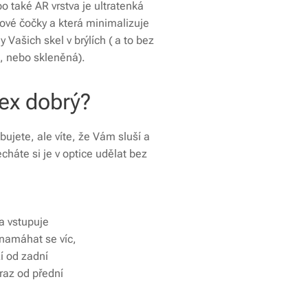
bo také AR vrstva je ultratenká
lové čočky a která minimalizuje
 Vašich skel v brýlích ( a to bez
á, nebo skleněná).
lex dobrý?
bujete, ale víte, že Vám sluší a
cháte si je v optice udělat bez
ka vstupuje
o namáhat se víc,
ží od zadní
draz od přední