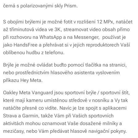
černá s polarizovanými skly Prism.
S obojími brýlemi je možné fotit v rozlišení 12 MPx, natáčet
až tříminutová videa ve 3K, streamovat video obsah přímo
při rozhovoru na WhatsApp a na Messenger, používat je
jako HandsFree a přehrávat si v jejich reproduktorech Vaší
oblíbenou hudbu z telefonu.
Brýle je možné ovládat buďto pomocí tlačítka na stranici,
nebo prostřednictvím hlasového asistenta vyslovením
příkazu Hey Meta.
Oakley Meta Vanguard jsou sportovní brýle / sportovní štít,
které mají kameru umístěnou středově v nosníku a Vy tak
natáčíte přesně co vidíte. Navíc je lze spojit s aplikacemi
Strava a Garmin, takže Vám při Vašich sportovních
aktivitách mohou oznamovat Vaše dosažené milníky a
mezičasy, nebo Vám předávat hlasově navigační pokyny.