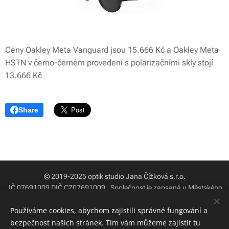
Ceny Oakley Meta Vanguard jsou 15.666 Kč a Oakley Meta
HSTN v černo-černém provedení s polarizačními skly stojí
13.666 Kč
Share
© 2019-2025 optik studio Jana Čížková s.r.o.
IČ 07691009 DIČ CZ07691009
.
Společnost je zapsaná u Městského
soudu v Praze ve spisu C pod číslem 305592
Používáme cookies, abychom zajistili správné fungování a
OPTIKA / ODBORNOST / PORADENSTVÍ / PÉČE O VAŠE OČI
bezpečnost našich stránek. Tím vám můžeme zajistit tu