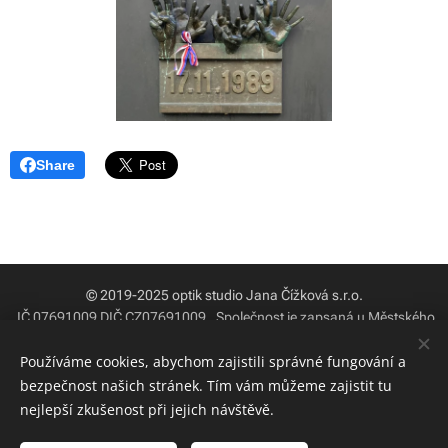
Share
© 2019-2025 optik studio Jana Čížková s.r.o.
IČ 07691009 DIČ CZ07691009
.
Společnost je zapsaná u Městského
soudu v Praze ve spisu C pod číslem 305592
Používáme cookies, abychom zajistili správné fungování a
OPTIKA / ODBORNOST / PORADENSTVÍ / PÉČE O VAŠE OČI
bezpečnost našich stránek. Tím vám můžeme zajistit tu
Cookies
nejlepší zkušenost při jejich návštěvě.
Jazyky