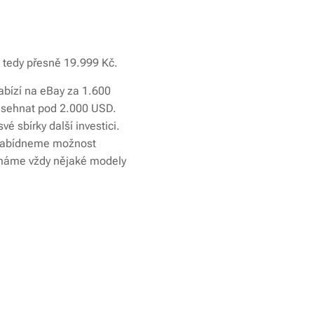
n, tedy přesně 19.999 Kč.
abízí na eBay za 1.600
ž sehnat pod 2.000 USD.
vé sbírky další investici.
ě nabídneme možnost
s máme vždy nějaké modely