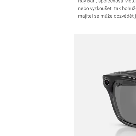
Ray Ban, společnosti Meta 
nebo vyzkoušet, tak bohuže
majitel se může dozvědět ja