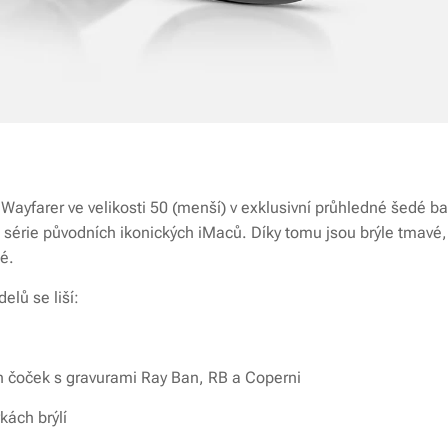
Wayfarer ve velikosti 50 (menší) v exklusivní průhledné šedé b
 série původních ikonických iMaců. Díky tomu jsou brýle tmavé, a
é.
lů se liší:
ch čoček s gravurami Ray Ban, RB a Coperni
kách brýlí