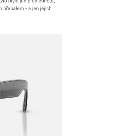
yto brýle jen prohlédnout,
 přebalem - a jen jejich