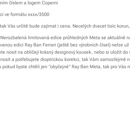
bním číslem a logem Coperni
ici ve formátu xxxx/3500
 tak Vás určitě bude zajímat i cena. Necelých dvacet tisíc koru
. Nerozbalená limitovaná edice průhledných Meta se aktuálně n
anou edici Ray Ban Ferrari (ještě bez výrobních čísel) nelze u
ete nosit na obličeji krásný designový kousek, nebo si uložit do s
 nosit a potřebujete dioptrickou korekci, tak Vám samozřejm
 A pokud byste chtěli jen “obyčejné” Ray Ban Meta, tak pro Vá