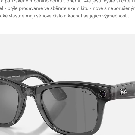
a pařížského módního domu Coperni. Ale jestli byste si chtěli t
l - brýle prodáváme ve sběratelském kitu - nové s neporušeným
ké vlastně mají sériové číslo a kochat se jejich výjmečností.