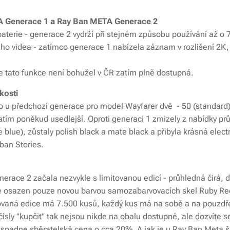
A Generace 1 a Ray Ban META Generace 2
i baterie - generace 2 vydrží při stejném způsobu používání až 
ho videa - zatímco generace 1 nabízela záznam v rozlišení 2K,
ale tato funkce není bohužel v ČR zatím plně dostupná.
kosti
ko u předchozí generace pro model Wayfarer dvě - 50 (standard) 
tím poněkud usedlejší. Oproti generaci 1 zmizely z nabídky p
blue), zůstaly polish black a mate black a přibyla krásná electr
ban Stories.
race 2 začala nezvykle s limitovanou edicí - průhledná čirá, dí
 je osazen pouze novou barvou samozabarvovacích skel Ruby Red
ovaná edice má 7.500 kusů, každý kus má na sobě a na pouzdře 
sly "kupčit" tak nejsou nikde na obalu dostupné, ale dozvíte se
e spadne sběratelská cena o cca 20%. A jak je u Ray Ban Meta