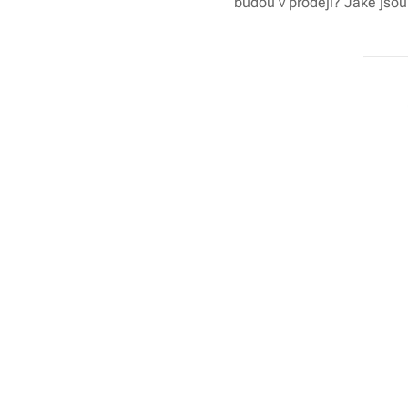
budou v prodeji? Jaké jso