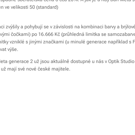
en ve velikosti 50 (standard)
ci zvýšily a pohybují se v závislosti na kombinaci barvy a brýlo
ovými čočkami) po 16.666 Kč (průhledná limitka se samozabarvo
mitky vzniklé s jinými značkami (u minulé generace například s F
vat výše.
ta generace 2 už jsou aktuálně dostupné u nás v Optik Studio
e už mají své nové české majitele.