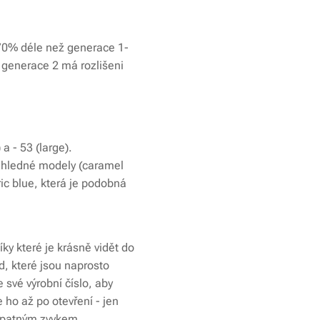
o 70% déle než generace 1-
 generace 2 má rozlišeni
a - 53 (large).
růhledné modely (caramel
ic blue, která je podobná
ky které je krásně vidět do
, které jsou naprosto
své výrobní číslo, aby
 ho až po otevření - jen
 špatným zvykem,