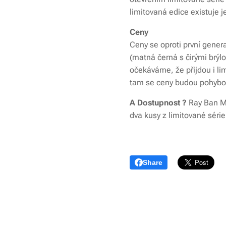
limitovaná edice existuje j
Ceny
Ceny se oproti první genera
(matná černá s čirými brýl
očekáváme, že přijdou i li
tam se ceny budou pohybo
A Dostupnost ?
Ray Ban Me
dva kusy z limitované séri
Share