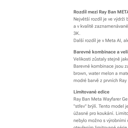
Rozdíl mezi Ray Ban MET
Největší rozdíl je ve výdrž
a v kvalitě zaznamenávané
3K.
Další rozdíl je v Meta AI, 
Barevné kombinace a veli
Velikosti zůstaly stejně ja
Barevné kombinace jsou za
brown, water melon a mate 
modré barvě z prvních Ray 
Limitované edice
Ray Ban Meta Wayfarer Gene
"střev" brýlí. Tento model
úžasné pro koukání. Limit
nebylo možno s výrobními čí
otevřením limitované séri