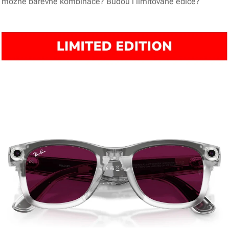
u možné barevné kombinace? Budou i limitované edice?