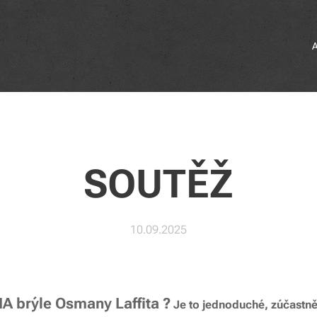
SOUTĚŽ
10.09.2025
MA
brýle Osmany Laffita ?
Je to jednoduché, zúčastnět