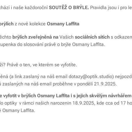
chází i naše každoroční
SOUTĚŽ O BRÝLE.
Pravidla jsou i pro 
brýlích
z nové kolekce
Osmany Laffita
těchto
brýlích
zveřejněná
na
Vašich
sociálních sítích
s odkazem
tupenka do slosování právě o brýle Osmany Laffita.
ží? Právě o ten, ve kterém se vyfotíte.
něná (a link zaslaný na náš email dotazy@optik.studio) nejpozd
ů zaslaných na náš email proběhne v pondělí 21.9.2025.
vyfotit v brýlích Osmany Laffita i s jejich skvělým návrháře
m do optiky v rámci našich narozenin 18.9.2025, kde cca od 17 
 Osmany Laffita.