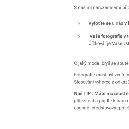
S našimi narozeninami při
Vyfoťte se
u nás
v 
Vaše fotografie v
Čížková, je Vaše vs
O jaký model brýlí se soutě
Fotografie musí být zveřej
Slosování výherce z odkaz
Náš TIP
:
Máte možnost se 
příležitost a přijďte k ná
osobně představovat právě