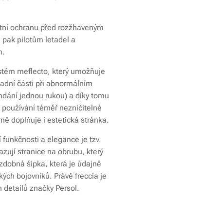
itní ochranu před rozžhaveným
pak pilotům letadel a
m.
systém meflecto, který umožňuje
 zadní části při abnormálním
ndání jednou rukou) a díky tomu
m používání téměř nezničitelné
rně doplňuje i estetická stránka.
funkčnosti a elegance je tzv.
azují stranice na obrubu, který
zdobná šipka, která je údajně
ých bojovníků. Právě freccia je
 detailů značky Persol.