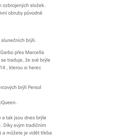
ch ozbrojených složek.
sivní obruby původně
 slunečních brýlí.
 Garbo přes Marcella
se traduje, že své brýle
14 , kterou si herec
rcových brýlí Persol
McQueen.
y a tak jsou dnes brýle
e. Díky svým tradičním
ů a můžete je vidět třeba