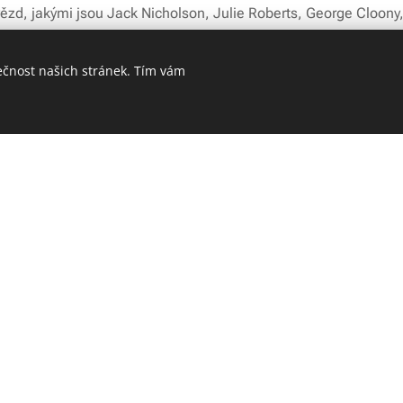
vězd, jakými jsou Jack Nicholson, Julie Roberts, George Cloony
ečnost našich stránek. Tím vám
brýlí PERSOL najdete na
www.internetovaoptika.cz