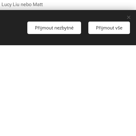
, Lucy Liu nebo Matt
Přijmout nezbytné
Přijmout vše