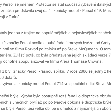
y Persol se jménem Protector se stal součástí vybavení italský
t značka představila svůj další ikonický model - Persol 649. Ma
ají v Turíně.
staly jednou z trojice nejpopulárnějších a nejstylovějších značek
ské značky Persol nosila dlouhá řada filmových hvězd, od Grety
ch hrál ve filmu Rozvod po italsku až po Steve McQueena. O tom 
teriéru. Zvlášť poté, co byla představena jejich skládací verze 7
 ji ochotně zpopularizoval ve filmu Aféra Thomase Crowna.
 z brýlí značky Persol krásnou sbírku. V roce 2006 se jedny z he
00 dolarů.
 vytvořila ikonický model Persol 714 ve speciální edici Steve 
neční brýle, výroba byla postupně rozšířena i o dioptrické obrub
vních slunečních brýlí až po po tvarově dokonalé dioptrické brýl
 se brýle Persol těší velké oblibě u umělců z nejrůznějších obor