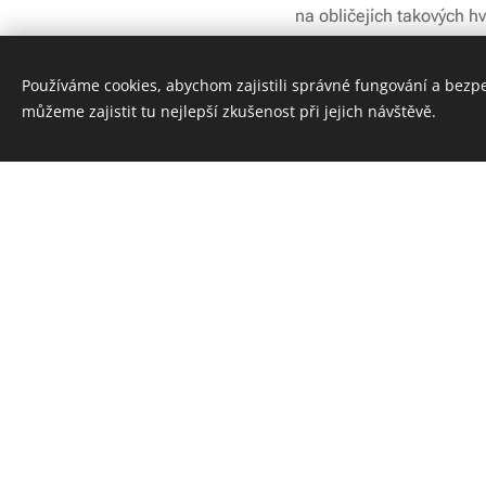
na obličejích takových h
Dillon.
Používáme cookies, abychom zajistili správné fungování a bezp
Naši kompletní nabídku 
můžeme zajistit tu nejlepší zkušenost při jejich návštěvě.