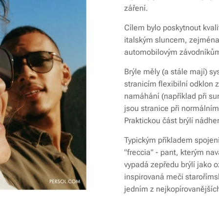
záření.
Cílem bylo poskytnout kval
italským sluncem, zejména 
automobilovým závodníků
Brýle měly (a stále mají) 
stranicím flexibilní odklon
namáhání (například při su
jsou stranice při normální
Praktickou část brýlí nádhe
Typickým příkladem spojení 
"freccia" - pant, kterým nav
vypadá zepředu brýlí jako o
inspirovaná meči starořímsk
jedním z nejkopírovanějších