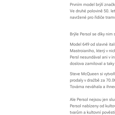
Prvním model brýlí značk
Ve druhé polovině 50. le
navržené pro řidiče tramv
Brýle Persol se díky nim 
Model 649 od slavné ital
Mastroianiho, který v ni
Persl nesundával ani v in
doslova zamiloval a taky
Steve McQueen si vytvořil
prodaly v dražbě za 70.0
Továrna neváhala a ihned
Ale Persol nejsou jen slu
Persol nabízeny od kulto
tvarům a kultovní pověsti