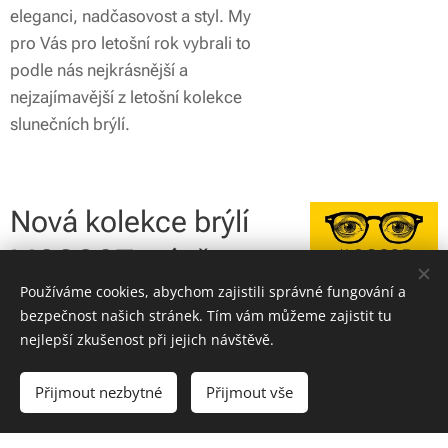
eleganci, nadčasovost a styl. My
pro Vás pro letošní rok vybrali to
podle nás nejkrásnější a
nejzajímavější z letošní kolekce
slunečních brýlí.
Nová kolekce brýlí
MOSCOT právě v
Používáme cookies, abychom zajistili správné fungování a
optice
bezpečnost našich stránek. Tím vám můžeme zajistit tu
14.03.2026
nejlepší zkušenost při jejich návštěvě.
Nově jsme rozšířili naši kolekci brýlí
Přijmout nezbytné
Přijmout vše
Moscot o dalších 40 modelů včetně
obou limitovaných modelů