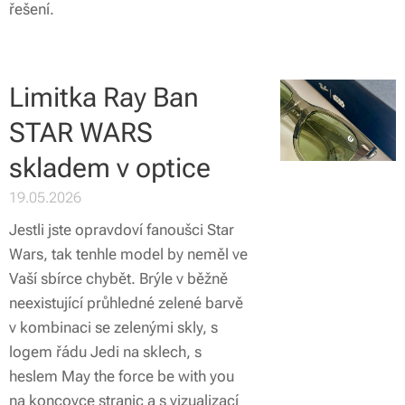
řešení.
Limitka Ray Ban
STAR WARS
skladem v optice
19.05.2026
Jestli jste opravdoví fanoušci Star
Wars, tak tenhle model by neměl ve
Vaší sbírce chybět. Brýle v běžně
neexistující průhledné zelené barvě
v kombinaci se zelenými skly, s
logem řádu Jedi na sklech, s
heslem May the force be with you
na koncovce stranic a s vizualizací