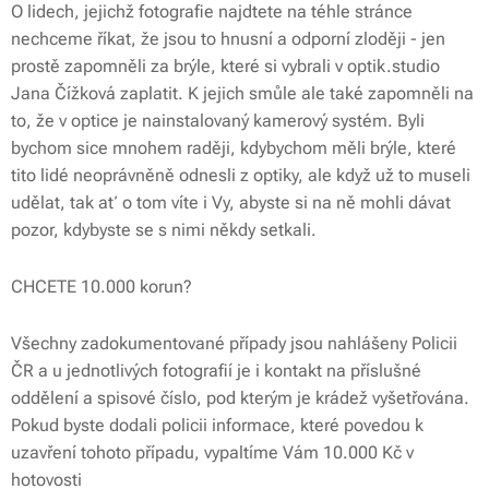
O lidech, jejichž fotografie najdtete na téhle stránce
nechceme říkat, že jsou to hnusní a odporní zloději - jen
prostě zapomněli za brýle, které si vybrali v optik.studio
Jana Čížková zaplatit. K jejich smůle ale také zapomněli na
to, že v optice je nainstalovaný kamerový systém. Byli
bychom sice mnohem raději, kdybychom měli brýle, které
tito lidé neoprávněně odnesli z optiky, ale když už to museli
udělat, tak ať o tom víte i Vy, abyste si na ně mohli dávat
pozor, kdybyste se s nimi někdy setkali.
CHCETE 10.000 korun?
Všechny zadokumentované případy jsou nahlášeny Policii
ČR a u jednotlivých fotografií je i kontakt na příslušné
oddělení a spisové číslo, pod kterým je krádež vyšetřována.
Pokud byste dodali policii informace, které povedou k
uzavření tohoto případu, vypaltíme Vám 10.000 Kč v
hotovosti