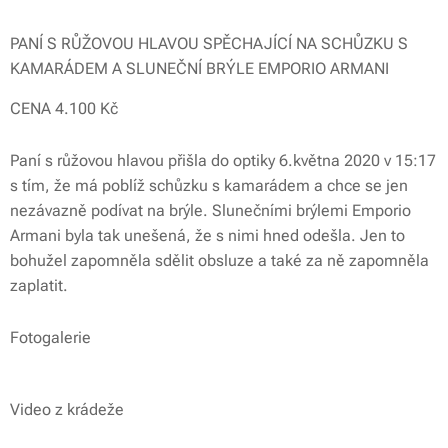
PANÍ S RŮŽOVOU HLAVOU SPĚCHAJÍCÍ NA SCHŮZKU S
KAMARÁDEM A SLUNEČNÍ BRÝLE EMPORIO ARMANI
CENA 4.100 Kč
Paní s růžovou hlavou přišla do optiky 6.května 2020 v 15:17
s tím, že má poblíž schůzku s kamarádem a chce se jen
nezávazně podívat na brýle. Slunečními brýlemi Emporio
Armani byla tak unešená, že s nimi hned odešla. Jen to
bohužel zapomněla sdělit obsluze a také za ně zapomněla
zaplatit.
Fotogalerie
Video z krádeže