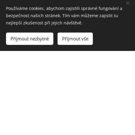
Používáme cookies, abychom zajistili správné fungování a
bezpečnost našich stránek. Tím vám můžeme zajistit tu
nejlepší zkušenost při jejich návštěvě.
Přijmout nezbytné
Přijmout vše
SLEČNA S PŘÍTELEM A SLUNEČNÍ BRÝLE
DOLCE&GABBANA
CENA 9.700 Kč
Slečna s přítelem přišli do optiky 28.dubna 2020 ve 12:XX a
využili okamžiku, kdy bylo v optice víc zájemců o brýle.
Slečna si vybírala z dražších modelů slunečních brýlí s tím,